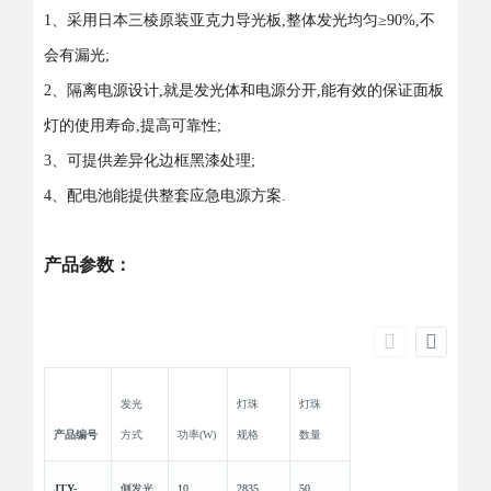
1、采用日本三棱原装亚克力导光板,整体发光均匀≥90%,不
会有漏光;
2、隔离电源设计,就是发光体和电源分开,能有效的保证面板
灯的使用寿命,提高可靠性;
3、可提供差异化边框黑漆处理;
4、配电池能提供整套应急电源方案.
产品参数：
发光
灯珠
灯珠
产品编号
方式
功率(W)
规格
数量
JTY-
侧发光
10
2835
50