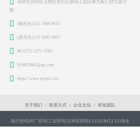
深圳市光明区玉塘红星社区第四工业区第九栋汇财大厦六
楼
(杨先生)135 1060 9647
(景先生)135 1099 0967
86-0755-2371 3785
910802862@qq.com
https://www.jtyjhd.com
关于我们
联系方式
企业文化
研发团队
医疗照明|药厂照明|工业照明|洁净室照明|LED洁净灯|LED净化
灯|LED平板灯|洁净灯|净化灯|医疗医药LED洁净灯|无尘室LED灯具|
洁净室LED灯具|LED洁净灯|LED净化灯| 医疗医药LED洁净灯|无尘