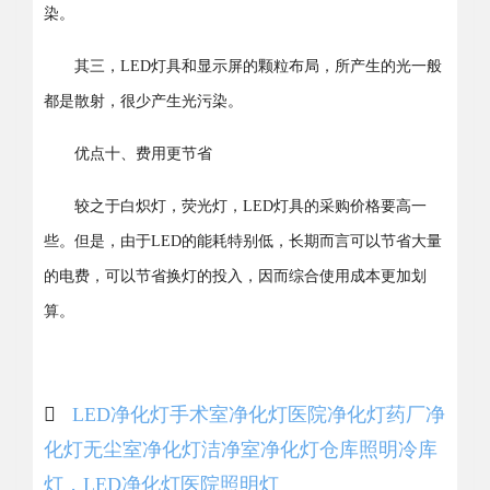
染。
其三，LED灯具和显示屏的颗粒布局，所产生的光一般
都是散射，很少产生光污染。
优点十、费用更节省
较之于白炽灯，荧光灯，LED灯具的采购价格要高一
些。但是，由于LED的能耗特别低，长期而言可以节省大量
的电费，可以节省换灯的投入，因而综合使用成本更加划
算。
LED净化灯
手术室净化灯
医院净化灯
药厂净
化灯
无尘室净化灯
洁净室净化灯
仓库照明
冷库
灯，LED净化灯
医院照明灯