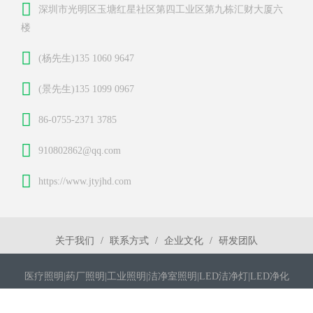
深圳市光明区玉塘红星社区第四工业区第九栋汇财大厦六
楼
(杨先生)135 1060 9647
(景先生)135 1099 0967
86-0755-2371 3785
910802862@qq.com
https://www.jtyjhd.com
关于我们
联系方式
企业文化
研发团队
医疗照明|药厂照明|工业照明|洁净室照明|LED洁净灯|LED净化
灯|LED平板灯|洁净灯|净化灯|医疗医药LED洁净灯|无尘室LED灯具|
洁净室LED灯具|LED洁净灯|LED净化灯| 医疗医药LED洁净灯|无尘