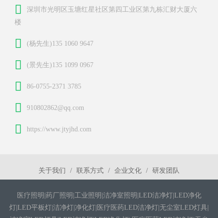
深圳市光明区玉塘红星社区第四工业区第九栋汇财大厦六
楼
(杨先生)135 1060 9647
(景先生)135 1099 0967
86-0755-2371 3785
910802862@qq.com
https://www.jtyjhd.com
关于我们
联系方式
企业文化
研发团队
医疗照明|药厂照明|工业照明|洁净室照明|LED洁净灯|LED净化
灯|LED平板灯|洁净灯|净化灯|医疗医药LED洁净灯|无尘室LED灯具|