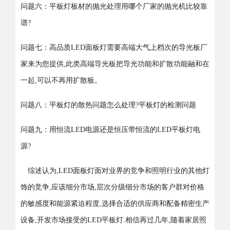
问题六：平板灯板材的抛光处理用哪个厂家的抛光机比较靠
谱?
问题七：高品质
LED面
板灯
需要高端大气上档次的导光板厂
家来为您提供,此类高端导光板把导光功能和扩散功能融和在
一起,可以不再用扩散板。
问题八：平板灯的散热问题怎么处理?平板灯的检测问题
问题九：用恒流LED电源还是恒压带恒流的LED平板灯电
源?
综述认为,
LED面
板灯
面对业界的竞争和照明行业的其他灯
饰的竞争,应该细分市场,层次分级细分市场的客户群对价格
的敏感度和能源紧迫程度,选择合适的供应商和配备精密生产
设备,开发市场接受的LED平板灯.相信再过几年,随着家居照