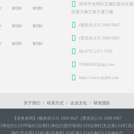
深圳市光明区玉塘红星社区第
区第九栋汇财大厦六楼
(杨先生)135 1060 9647
(景先生)135 1099 0967
86-0755-2371 3785
910802862@qq.com
https://www.jtyjhd.com
关于我们
联系方式
企业文化
研发团队
【业务咨询】(杨先生)135 1060 9647 (景先生)135 1099 0967
D净化灯|LED平板灯|洁净灯|净化灯|医疗医药LED洁净灯|无尘室LED灯具|洁
净灯|无尘室LED灯具|洁净室LED灯具|LED洁净灯|LED净化灯