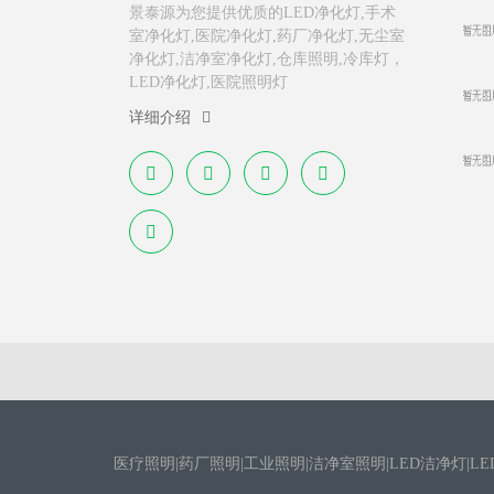
景泰源为您提供优质的LED净化灯,手术
室净化灯,医院净化灯,药厂净化灯,无尘室
净化灯,洁净室净化灯,仓库照明,冷库灯，
LED净化灯,医院照明灯
详细介绍
医疗照明|药厂照明|工业照明|洁净室照明|LED洁净灯|LE