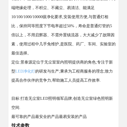
端绝缘处理，不积尘、不藏尘、易清洁、能满足
10/100/1000/10000级净化要求,安装使用方便,与普通灯相
比，保持同等照度下节电率超过50%，寿命是普通灯管的5
倍以上，不用启辉器、不需外置镇流器，大大减少了故障因
素，使用过程中几乎免维护,是医院、药厂、车间、实验室的
最佳选择。
定位:景泰源定位于无尘室室内照明提供商的角色;专注于新
型
LED净化灯
的研发与生产;秉承为工程商服务的理念;致力
提高合作伙伴的竞争力,帮助施工人员提高工作效率.
目标:打造无尘室LED照明领军品牌;创造无尘室绿色照明新
空间.
最可靠的产品最安全的产品最易安装的产品
技术参数