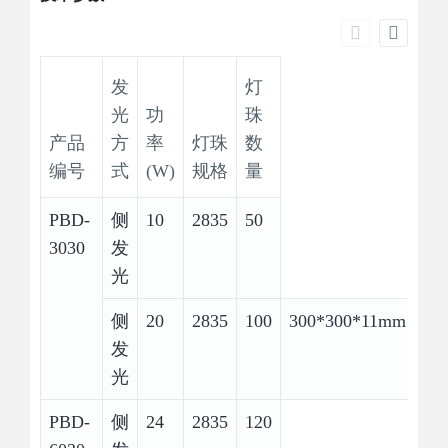
发
灯
光
功
珠
产品
方
率
灯珠
数
编号
式
(W)
规格
量
PBD-
侧
10
2835
50
3030
发
光
侧
20
2835
100
300*300*11mm
发
光
PBD-
侧
24
2835
120